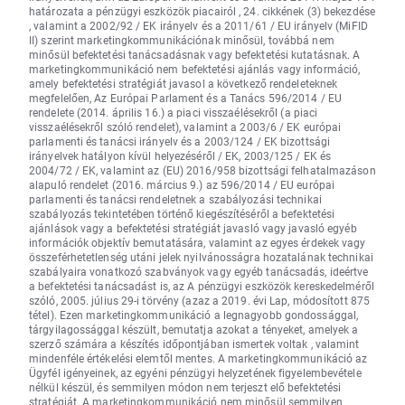
határozata a pénzügyi eszközök piacairól , 24. cikkének (3) bekezdése
, valamint a 2002/92 / EK irányelv és a 2011/61 / EU irányelv (MiFID
II) szerint marketingkommunikációnak minősül, továbbá nem
minősül befektetési tanácsadásnak vagy befektetési kutatásnak. A
marketingkommunikáció nem befektetési ajánlás vagy információ,
amely befektetési stratégiát javasol a következő rendeleteknek
megfelelően, Az Európai Parlament és a Tanács 596/2014 / EU
rendelete (2014. április 16.) a piaci visszaélésekről (a piaci
visszaélésekről szóló rendelet), valamint a 2003/6 / EK európai
parlamenti és tanácsi irányelv és a 2003/124 / EK bizottsági
irányelvek hatályon kívül helyezéséről / EK, 2003/125 / EK és
2004/72 / EK, valamint az (EU) 2016/958 bizottsági felhatalmazáson
alapuló rendelet (2016. március 9.) az 596/2014 / EU európai
parlamenti és tanácsi rendeletnek a szabályozási technikai
szabályozás tekintetében történő kiegészítéséről a befektetési
ajánlások vagy a befektetési stratégiát javasló vagy javasló egyéb
információk objektív bemutatására, valamint az egyes érdekek vagy
összeférhetetlenség utáni jelek nyilvánosságra hozatalának technikai
szabályaira vonatkozó szabványok vagy egyéb tanácsadás, ideértve
a befektetési tanácsadást is, az A pénzügyi eszközök kereskedelméről
szóló, 2005. július 29-i törvény (azaz a 2019. évi Lap, módosított 875
tétel). Ezen marketingkommunikáció a legnagyobb gondossággal,
tárgyilagossággal készült, bemutatja azokat a tényeket, amelyek a
szerző számára a készítés időpontjában ismertek voltak , valamint
mindenféle értékelési elemtől mentes. A marketingkommunikáció az
Ügyfél igényeinek, az egyéni pénzügyi helyzetének figyelembevétele
nélkül készül, és semmilyen módon nem terjeszt elő befektetési
stratégiát. A marketingkommunikáció nem minősül semmilyen