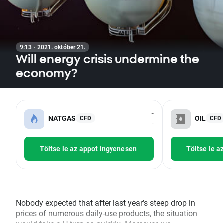
9:13 · 2021. október 21.
Will energy crisis undermine the
economy?
-
NATGAS
OIL
CFD
CFD
-
Töltse le az appot ingyenesen
Töltse le a
Nobody expected that after last year’s steep drop in
prices of numerous daily-use products, the situation