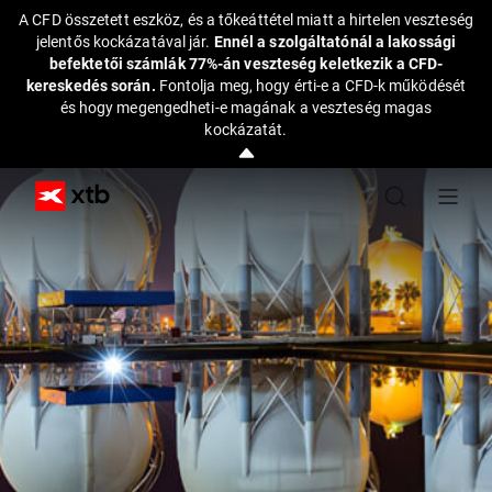
A CFD összetett eszköz, és a tőkeáttétel miatt a hirtelen veszteség
jelentős kockázatával jár.
Ennél a szolgáltatónál a lakossági
befektetői számlák 77%-án veszteség keletkezik a CFD-
kereskedés során.
Fontolja meg, hogy érti-e a CFD-k működését
és hogy megengedheti-e magának a veszteség magas
kockázatát.