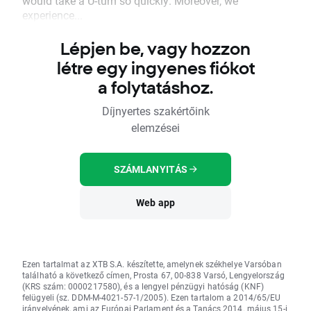
would take a U-turn so quickly. Moreover, we
experience...
Lépjen be, vagy hozzon
létre egy ingyenes fiókot
a folytatáshoz.
Díjnyertes szakértőink
elemzései
SZÁMLANYITÁS
Web app
Ezen tartalmat az XTB S.A. készítette, amelynek székhelye Varsóban
található a következő címen, Prosta 67, 00-838 Varsó, Lengyelország
(KRS szám: 0000217580), és a lengyel pénzügyi hatóság (KNF)
felügyeli (sz. DDM-M-4021-57-1/2005). Ezen tartalom a 2014/65/EU
irányelvének, ami az Európai Parlament és a Tanács 2014. május 15-i