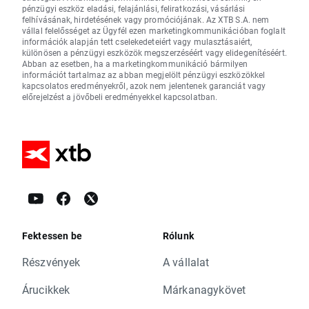
pénzügyi eszköz eladási, felajánlási, feliratkozási, vásárlási
felhívásának, hirdetésének vagy promóciójának. Az XTB S.A. nem
vállal felelősséget az Ügyfél ezen marketingkommunikációban foglalt
információk alapján tett cselekedeteiért vagy mulasztásaiért,
különösen a pénzügyi eszközök megszerzéséért vagy elidegenítéséért.
Abban az esetben, ha a marketingkommunikáció bármilyen
információt tartalmaz az abban megjelölt pénzügyi eszközökkel
kapcsolatos eredményekről, azok nem jelentenek garanciát vagy
előrejelzést a jövőbeli eredményekkel kapcsolatban.
Fektessen be
Rólunk
Részvények
A vállalat
Árucikkek
Márkanagykövet