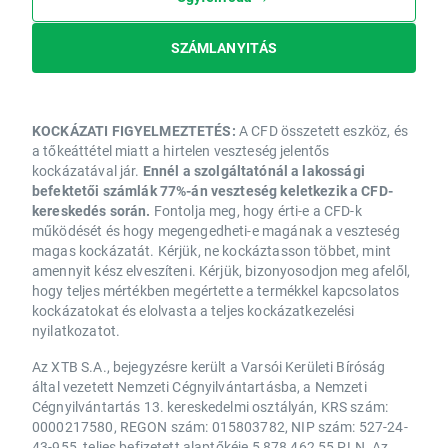
SZÁMLANYITÁS
KOCKÁZATI FIGYELMEZTETÉS:
A CFD összetett eszköz, és
a tőkeáttétel miatt a hirtelen veszteség jelentős
kockázatával jár.
Ennél a szolgáltatónál a lakossági
befektetői számlák 77%-án veszteség keletkezik a CFD-
kereskedés során.
Fontolja meg, hogy érti-e a CFD-k
működését és hogy megengedheti-e magának a veszteség
magas kockázatát. Kérjük, ne kockáztasson többet, mint
amennyit kész elveszíteni. Kérjük, bizonyosodjon meg afelől,
hogy teljes mértékben megértette a termékkel kapcsolatos
kockázatokat és elolvasta a teljes kockázatkezelési
nyilatkozatot.
Az XTB S.A., bejegyzésre került a Varsói Kerületi Bíróság
által vezetett Nemzeti Cégnyilvántartásba, a Nemzeti
Cégnyilvántartás 13. kereskedelmi osztályán, KRS szám:
0000217580, REGON szám: 015803782, NIP szám: 527-24-
43-955, teljes befizetett alaptőkéje 5 878 462,55 PLN. Az