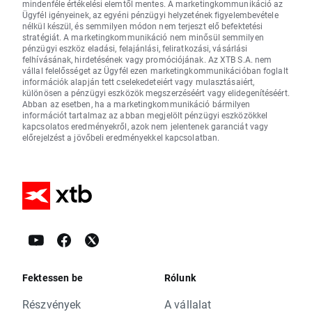
mindenféle értékelési elemtől mentes. A marketingkommunikáció az
Ügyfél igényeinek, az egyéni pénzügyi helyzetének figyelembevétele
nélkül készül, és semmilyen módon nem terjeszt elő befektetési
stratégiát. A marketingkommunikáció nem minősül semmilyen
pénzügyi eszköz eladási, felajánlási, feliratkozási, vásárlási
felhívásának, hirdetésének vagy promóciójának. Az XTB S.A. nem
vállal felelősséget az Ügyfél ezen marketingkommunikációban foglalt
információk alapján tett cselekedeteiért vagy mulasztásaiért,
különösen a pénzügyi eszközök megszerzéséért vagy elidegenítéséért.
Abban az esetben, ha a marketingkommunikáció bármilyen
információt tartalmaz az abban megjelölt pénzügyi eszközökkel
kapcsolatos eredményekről, azok nem jelentenek garanciát vagy
előrejelzést a jövőbeli eredményekkel kapcsolatban.
Fektessen be
Rólunk
Részvények
A vállalat