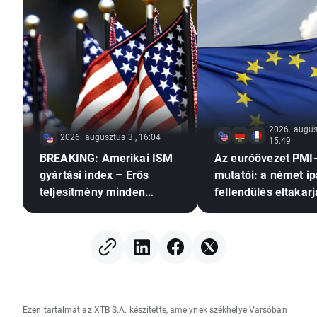
2026. augus
2026. augusztus 3., 16:04
15:49
BREAKING: Amerikai ISM
Az euróövezet PMI
gyártási index – Erős
mutatói: a német ip
teljesítmény minden
fellendülés eltakarj
területen
általános stagnálás
Ezen tartalmat az XTB S.A. készítette, amelynek székhelye Varsóban