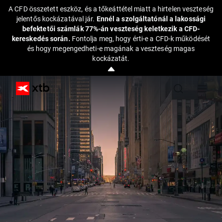
A CFD összetett eszköz, és a tőkeáttétel miatt a hirtelen veszteség
jelentős kockázatával jár.
Ennél a szolgáltatónál a lakossági
befektetői számlák 77%-án veszteség keletkezik a CFD-
kereskedés során.
Fontolja meg, hogy érti-e a CFD-k működését
és hogy megengedheti-e magának a veszteség magas
kockázatát.