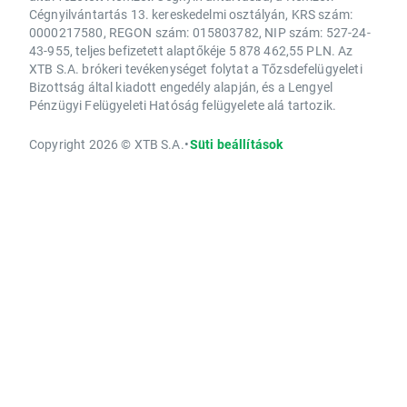
Cégnyilvántartás 13. kereskedelmi osztályán, KRS szám:
0000217580, REGON szám: 015803782, NIP szám: 527-24-
43-955, teljes befizetett alaptőkéje 5 878 462,55 PLN. Az
XTB S.A. brókeri tevékenységet folytat a Tőzsdefelügyeleti
Bizottság által kiadott engedély alapján, és a Lengyel
Pénzügyi Felügyeleti Hatóság felügyelete alá tartozik.
Copyright 2026 © XTB S.A.
•
Süti beállítások