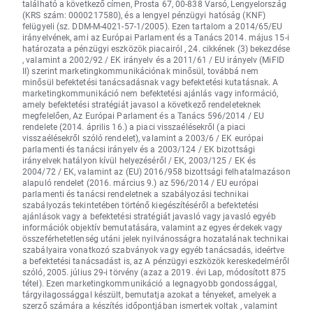
található a következő címen, Prosta 67, 00-838 Varsó, Lengyelország
(KRS szám: 0000217580), és a lengyel pénzügyi hatóság (KNF)
felügyeli (sz. DDM-M-4021-57-1/2005). Ezen tartalom a 2014/65/EU
irányelvének, ami az Európai Parlament és a Tanács 2014. május 15-i
határozata a pénzügyi eszközök piacairól , 24. cikkének (3) bekezdése
, valamint a 2002/92 / EK irányelv és a 2011/61 / EU irányelv (MiFID
II) szerint marketingkommunikációnak minősül, továbbá nem
minősül befektetési tanácsadásnak vagy befektetési kutatásnak. A
marketingkommunikáció nem befektetési ajánlás vagy információ,
amely befektetési stratégiát javasol a következő rendeleteknek
megfelelően, Az Európai Parlament és a Tanács 596/2014 / EU
rendelete (2014. április 16.) a piaci visszaélésekről (a piaci
visszaélésekről szóló rendelet), valamint a 2003/6 / EK európai
parlamenti és tanácsi irányelv és a 2003/124 / EK bizottsági
irányelvek hatályon kívül helyezéséről / EK, 2003/125 / EK és
2004/72 / EK, valamint az (EU) 2016/958 bizottsági felhatalmazáson
alapuló rendelet (2016. március 9.) az 596/2014 / EU európai
parlamenti és tanácsi rendeletnek a szabályozási technikai
szabályozás tekintetében történő kiegészítéséről a befektetési
ajánlások vagy a befektetési stratégiát javasló vagy javasló egyéb
információk objektív bemutatására, valamint az egyes érdekek vagy
összeférhetetlenség utáni jelek nyilvánosságra hozatalának technikai
szabályaira vonatkozó szabványok vagy egyéb tanácsadás, ideértve
a befektetési tanácsadást is, az A pénzügyi eszközök kereskedelméről
szóló, 2005. július 29-i törvény (azaz a 2019. évi Lap, módosított 875
tétel). Ezen marketingkommunikáció a legnagyobb gondossággal,
tárgyilagossággal készült, bemutatja azokat a tényeket, amelyek a
szerző számára a készítés időpontjában ismertek voltak , valamint