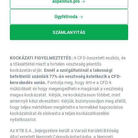
xopenhub.pro
Ügyféliroda
SZÁMLANYITÁS
KOCKÁZATI FIGYELMEZTETÉS:
A CFD összetett eszköz, és
a tőkeáttétel miatt a hirtelen veszteség jelentős
kockázatával jár.
Ennél a szolgáltatónál a lakossági
befektetői számlák 77%-án veszteség keletkezik a CFD-
kereskedés során.
Fontolja meg, hogy érti-e a CFD-k
működését és hogy megengedheti-e magának a veszteség
magas kockázatát. Kérjük, ne kockáztasson többet, mint
amennyit kész elveszíteni. Kérjük, bizonyosodjon meg afelől,
hogy teljes mértékben megértette a termékkel kapcsolatos
kockázatokat és elolvasta a teljes kockázatkezelési
nyilatkozatot.
Az XTB S.A., bejegyzésre került a Varsói Kerületi Bíróság
által vezetett Nemzeti Cégnyilvántartásba, a Nemzeti