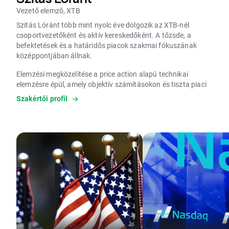
Vezető elemző, XTB
Szitás Lóránt több mint nyolc éve dolgozik az XTB-nél
csoportvezetőként és aktív kereskedőként. A tőzsde, a
befektetések és a határidős piacok szakmai fókuszának
középpontjában állnak.
Elemzési megközelítése a price action alapú technikai
elemzésre épül, amely objektív számításokon és tiszta piaci
adatokon alapul. EIP képesítéssel rendelkezik, amely az
Szakértői profil
Európai Unió egyik legmagasabb szintű szakmai minősítése
a befektetési szolgáltatások területén.
Célja a tudatos és megalapozott befektetési döntéshozatal
támogatása.