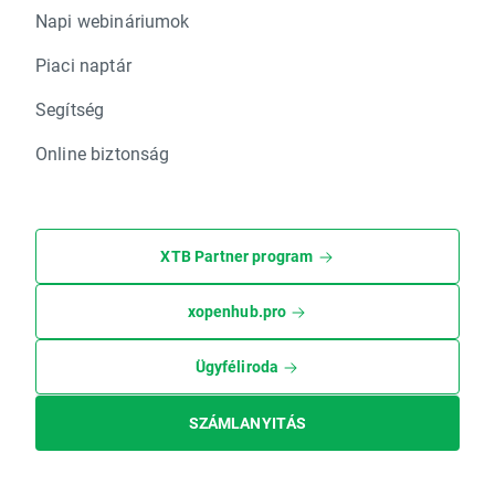
Napi webináriumok
Piaci naptár
Segítség
Online biztonság
XTB Partner program
xopenhub.pro
Ügyféliroda
SZÁMLANYITÁS