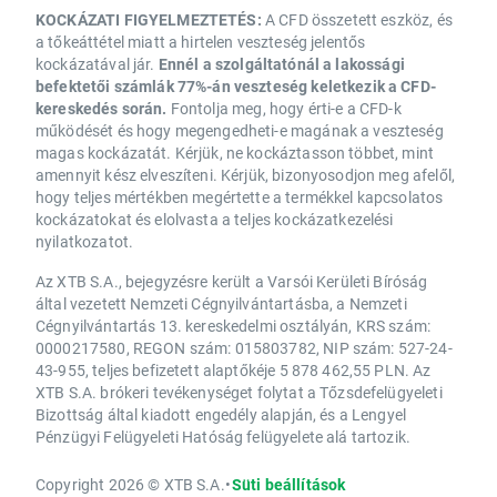
KOCKÁZATI FIGYELMEZTETÉS:
A CFD összetett eszköz, és
a tőkeáttétel miatt a hirtelen veszteség jelentős
kockázatával jár.
Ennél a szolgáltatónál a lakossági
befektetői számlák 77%-án veszteség keletkezik a CFD-
kereskedés során.
Fontolja meg, hogy érti-e a CFD-k
működését és hogy megengedheti-e magának a veszteség
magas kockázatát. Kérjük, ne kockáztasson többet, mint
amennyit kész elveszíteni. Kérjük, bizonyosodjon meg afelől,
hogy teljes mértékben megértette a termékkel kapcsolatos
kockázatokat és elolvasta a teljes kockázatkezelési
nyilatkozatot.
Az XTB S.A., bejegyzésre került a Varsói Kerületi Bíróság
által vezetett Nemzeti Cégnyilvántartásba, a Nemzeti
Cégnyilvántartás 13. kereskedelmi osztályán, KRS szám:
0000217580, REGON szám: 015803782, NIP szám: 527-24-
43-955, teljes befizetett alaptőkéje 5 878 462,55 PLN. Az
XTB S.A. brókeri tevékenységet folytat a Tőzsdefelügyeleti
Bizottság által kiadott engedély alapján, és a Lengyel
Pénzügyi Felügyeleti Hatóság felügyelete alá tartozik.
Copyright 2026 © XTB S.A.
•
Süti beállítások