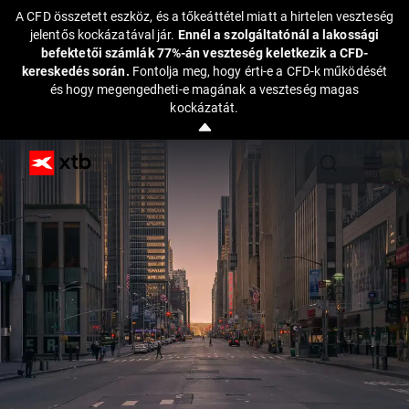
A CFD összetett eszköz, és a tőkeáttétel miatt a hirtelen veszteség
jelentős kockázatával jár.
Ennél a szolgáltatónál a lakossági
befektetői számlák 77%-án veszteség keletkezik a CFD-
kereskedés során.
Fontolja meg, hogy érti-e a CFD-k működését
és hogy megengedheti-e magának a veszteség magas
kockázatát.