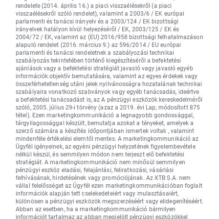
rendelete (2014. április 16.) a piaci visszaélésekről (a piaci
visszaélésekről szóló rendelet), valamint a 2003/6 / EK európai
parlamenti és tanácsi irányelv és a 2003/124 / EK bizottsági
irányelvek hatályon kívül helyezéséről / EK, 2003/125 / EK és
2004/72 / EK, valamint az (EU) 2016/958 bizottsági felhatalmazáson
alapuló rendelet (2016. március 9.) az 596/2014 / EU európai
parlamenti és tanácsi rendeletnek a szabályozási technikai
szabályozás tekintetében történő kiegészítéséről a befektetési
ajánlások vagy a befektetési stratégiát javasló vagy javasló egyéb
információk objektív bemutatására, valamint az egyes érdekek vagy
összeférhetetlenség utáni jelek nyilvánosságra hozatalának technikai
szabályaira vonatkozó szabványok vagy egyéb tanácsadás, ideértve
a befektetési tanácsadást is, az A pénzügyi eszközök kereskedelméről
szóló, 2005. július 29-i törvény (azaz a 2019. évi Lap, módosított 875
tétel). Ezen marketingkommunikáció a legnagyobb gondossággal,
tárgyilagossággal készült, bemutatja azokat a tényeket, amelyek a
szerző számára a készítés időpontjában ismertek voltak , valamint
mindenféle értékelési elemtől mentes. A marketingkommunikáció az
Ügyfél igényeinek, az egyéni pénzügyi helyzetének figyelembevétele
nélkül készül, és semmilyen módon nem terjeszt elő befektetési
stratégiát. A marketingkommunikáció nem minősül semmilyen
pénzügyi eszköz eladási, felajánlási, feliratkozási, vásárlási
felhívásának, hirdetésének vagy promóciójának. Az XTB S.A. nem
vállal felelősséget az Ügyfél ezen marketingkommunikációban foglalt
információk alapján tett cselekedeteiért vagy mulasztásaiért,
különösen a pénzügyi eszközök megszerzéséért vagy elidegenítéséért.
Abban az esetben, ha a marketingkommunikáció bármilyen
információt tartalmaz az abban megjelölt pénzügyi eszközökkel