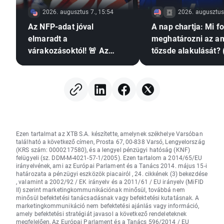
2026. augusztus 7., 15:54
2026. augusztus 
Az NFP-adat jóval
A nap chartja: Mi f
elmaradt a
meghatározni az am
várakozásoktól! 🚨 Az
tőzsde alakulását? 
EURUSD emelkedik 📈
augusztus 7.)
Ezen tartalmat az XTB S.A. készítette, amelynek székhelye Varsóban
található a következő címen, Prosta 67, 00-838 Varsó, Lengyelország
(KRS szám: 0000217580), és a lengyel pénzügyi hatóság (KNF)
felügyeli (sz. DDM-M-4021-57-1/2005). Ezen tartalom a 2014/65/EU
irányelvének, ami az Európai Parlament és a Tanács 2014. május 15-i
határozata a pénzügyi eszközök piacairól , 24. cikkének (3) bekezdése
, valamint a 2002/92 / EK irányelv és a 2011/61 / EU irányelv (MiFID
II) szerint marketingkommunikációnak minősül, továbbá nem
minősül befektetési tanácsadásnak vagy befektetési kutatásnak. A
marketingkommunikáció nem befektetési ajánlás vagy információ,
amely befektetési stratégiát javasol a következő rendeleteknek
megfelelően, Az Európai Parlament és a Tanács 596/2014 / EU