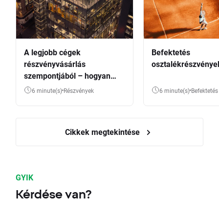
A legjobb cégek
Befektetés
részvényvásárlás
osztalékrészvénye
szempontjából – hogyan
válasszunk?
6 minute(s)
Részvények
6 minute(s)
Befektetés
Cikkek megtekintése
GYIK
Kérdése van?