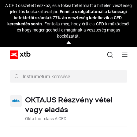
A CFD összetett eszköz, és a tőkeáttétel miatt a hirtelen veszteség
jelentős kockázatával jár.
Ennél a szolgáltatónál a lakossági
befektetői számlák 77%-án veszteség keletkezik a CFD-
kereskedés során.
Fontolja meg, hogy érti-e a CFD-k működését
és hogy megengedheti-e magának a veszteség magas
kockázatát.
OKTA.US Részvény vétel
vagy eladás
Okta Inc - class A CFD