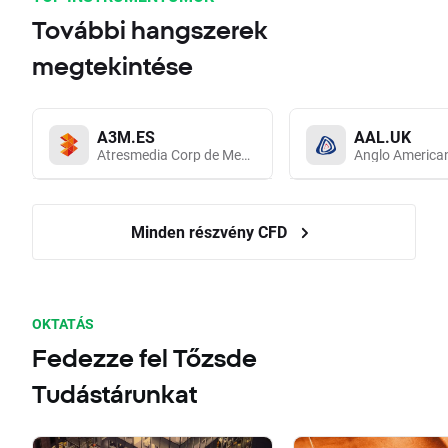
További hangszerek
megtekintése
A3M.ES
AAL.UK
Atresmedia Corp de Medios de Comunicacion SA
Anglo America
Minden részvény CFD
OKTATÁS
Fedezze fel Tőzsde
Tudástárunkat