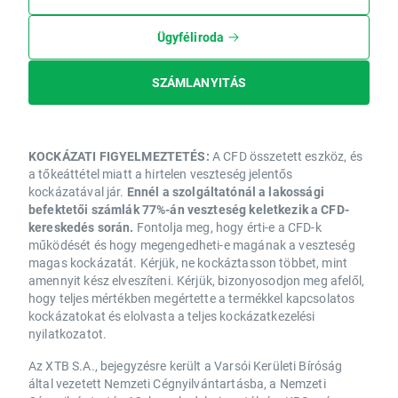
Ügyféliroda
SZÁMLANYITÁS
KOCKÁZATI FIGYELMEZTETÉS:
A CFD összetett eszköz, és
a tőkeáttétel miatt a hirtelen veszteség jelentős
kockázatával jár.
Ennél a szolgáltatónál a lakossági
befektetői számlák 77%-án veszteség keletkezik a CFD-
kereskedés során.
Fontolja meg, hogy érti-e a CFD-k
működését és hogy megengedheti-e magának a veszteség
magas kockázatát. Kérjük, ne kockáztasson többet, mint
amennyit kész elveszíteni. Kérjük, bizonyosodjon meg afelől,
hogy teljes mértékben megértette a termékkel kapcsolatos
kockázatokat és elolvasta a teljes kockázatkezelési
nyilatkozatot.
Az XTB S.A., bejegyzésre került a Varsói Kerületi Bíróság
által vezetett Nemzeti Cégnyilvántartásba, a Nemzeti