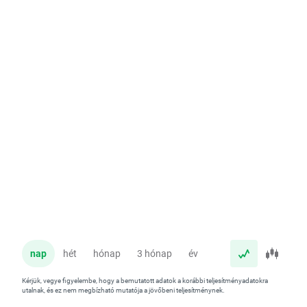
nap
hét
hónap
3 hónap
év
Kérjük, vegye figyelembe, hogy a bemutatott adatok a korábbi teljesítményadatokra
utalnak, és ez nem megbízható mutatója a jövőbeni teljesítménynek.