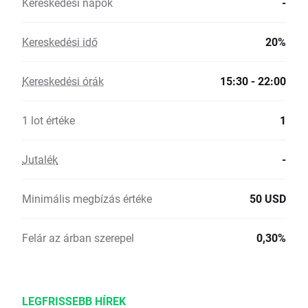
Kereskedési napok
-
Kereskedési idő
20%
Kereskedési órák
15:30 - 22:00
1 lot értéke
1
Jutalék
-
Minimális megbízás értéke
50 USD
Felár az árban szerepel
0,30%
LEGFRISSEBB HÍREK