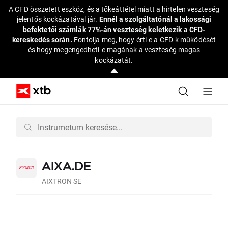
A CFD összetett eszköz, és a tőkeáttétel miatt a hirtelen veszteség
jelentős kockázatával jár.
Ennél a szolgáltatónál a lakossági
befektetői számlák 77%-án veszteség keletkezik a CFD-
kereskedés során.
Fontolja meg, hogy érti-e a CFD-k működését
és hogy megengedheti-e magának a veszteség magas
kockázatát.
AIXA.DE
AIXTRON SE