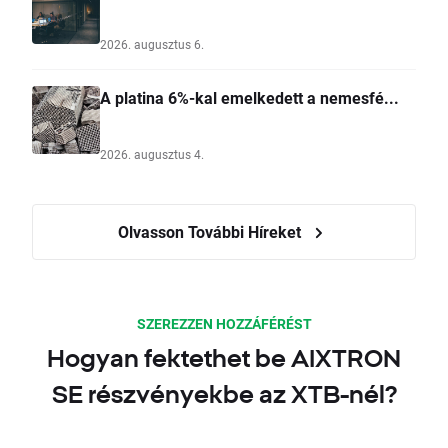
2026. augusztus 6.
A platina 6%-kal emelkedett a nemesfé...
2026. augusztus 4.
Olvasson További Híreket
SZEREZZEN HOZZÁFÉRÉST
Hogyan fektethet be AIXTRON
SE részvényekbe az XTB-nél?