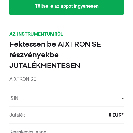
Töltse le az appot ingyenesen
AZ INSTRUMENTUMRÓL
Fektessen be AIXTRON SE
részvényekbe
JUTALÉKMENTESEN
AIXTRON SE
ISIN
-
Jutalék
0 EUR*
Kereskedési napok
-