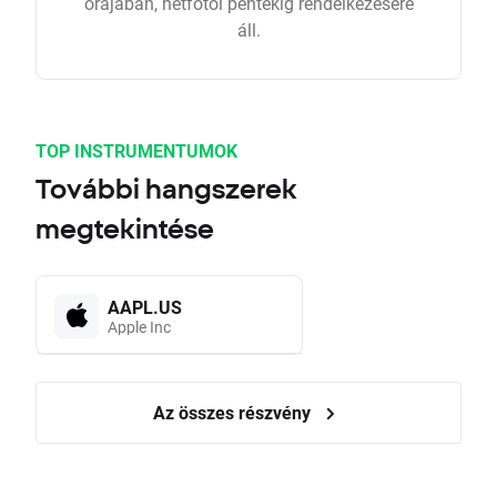
órájában, hétfőtől péntekig rendelkezésére
áll.
TOP INSTRUMENTUMOK
További hangszerek
megtekintése
AAPL.US
Apple Inc
Az összes részvény