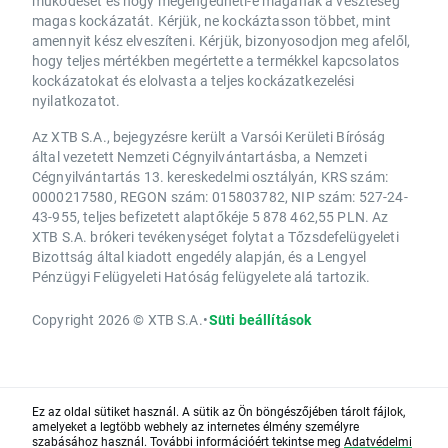
működését és hogy megengedheti-e magának a veszteség
magas kockázatát. Kérjük, ne kockáztasson többet, mint
amennyit kész elveszíteni. Kérjük, bizonyosodjon meg afelől,
hogy teljes mértékben megértette a termékkel kapcsolatos
kockázatokat és elolvasta a teljes kockázatkezelési
nyilatkozatot.
Az XTB S.A., bejegyzésre került a Varsói Kerületi Bíróság
által vezetett Nemzeti Cégnyilvántartásba, a Nemzeti
Cégnyilvántartás 13. kereskedelmi osztályán, KRS szám:
0000217580, REGON szám: 015803782, NIP szám: 527-24-
43-955, teljes befizetett alaptőkéje 5 878 462,55 PLN. Az
XTB S.A. brókeri tevékenységet folytat a Tőzsdefelügyeleti
Bizottság által kiadott engedély alapján, és a Lengyel
Pénzügyi Felügyeleti Hatóság felügyelete alá tartozik.
Copyright 2026 © XTB S.A.
•
Süti beállítások
Ez az oldal sütiket használ. A sütik az Ön böngészőjében tárolt fájlok,
amelyeket a legtöbb webhely az internetes élmény személyre
szabásához használ. További információért tekintse meg
Adatvédelmi