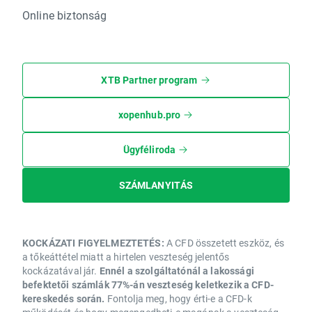
Online biztonság
XTB Partner program
xopenhub.pro
Ügyféliroda
SZÁMLANYITÁS
KOCKÁZATI FIGYELMEZTETÉS:
A CFD összetett eszköz, és
a tőkeáttétel miatt a hirtelen veszteség jelentős
kockázatával jár.
Ennél a szolgáltatónál a lakossági
befektetői számlák 77%-án veszteség keletkezik a CFD-
kereskedés során.
Fontolja meg, hogy érti-e a CFD-k