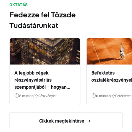
OKTATÁS
Fedezze fel Tőzsde
Tudástárunkat
A legjobb cégek
Befektetés
részvényvásárlás
osztalékrészvénye
szempontjából – hogyan
válasszunk?
6 minute(s)
Részvények
6 minute(s)
Befektetés
Cikkek megtekintése