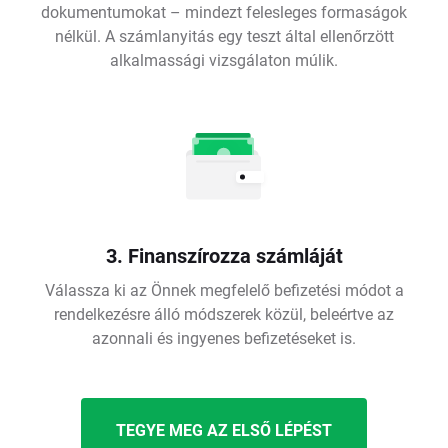
dokumentumokat – mindezt felesleges formaságok
nélkül. A számlanyitás egy teszt által ellenőrzött
alkalmassági vizsgálaton múlik.
3. Finanszírozza számláját
Válassza ki az Önnek megfelelő befizetési módot a
rendelkezésre álló módszerek közül, beleértve az
azonnali és ingyenes befizetéseket is.
TEGYE MEG AZ ELSŐ LÉPÉST