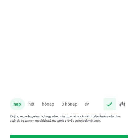
nap
hét
hónap
3 hónap
év
Kérjük, vegye figyelembe, hogy a bemutatott adatok a korábbi teljesítményadatokra
utalnak, és ez nem megbízható mutatója a jövőbeni teljesítménynek.