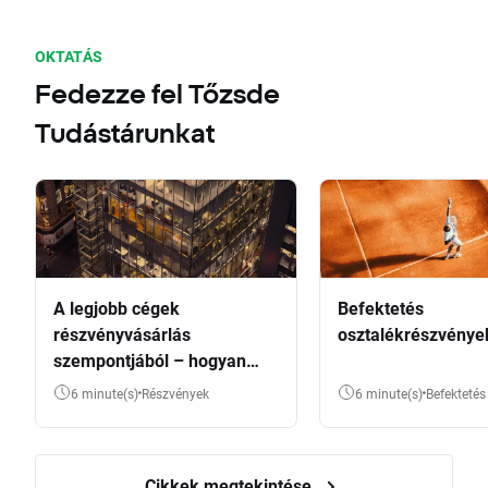
OKTATÁS
Fedezze fel Tőzsde
Tudástárunkat
A legjobb cégek
Befektetés
részvényvásárlás
osztalékrészvénye
szempontjából – hogyan
válasszunk?
6 minute(s)
Részvények
6 minute(s)
Befektetés
Cikkek megtekintése