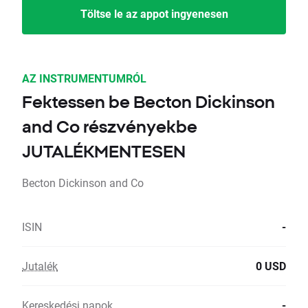
Töltse le az appot ingyenesen
AZ INSTRUMENTUMRÓL
Fektessen be Becton Dickinson
and Co részvényekbe
JUTALÉKMENTESEN
Becton Dickinson and Co
ISIN
-
Jutalék
0 USD
Kereskedési napok
-