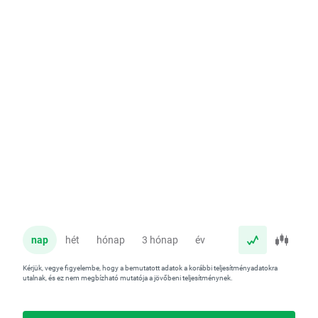
nap
hét
hónap
3 hónap
év
Kérjük, vegye figyelembe, hogy a bemutatott adatok a korábbi teljesítményadatokra
utalnak, és ez nem megbízható mutatója a jövőbeni teljesítménynek.