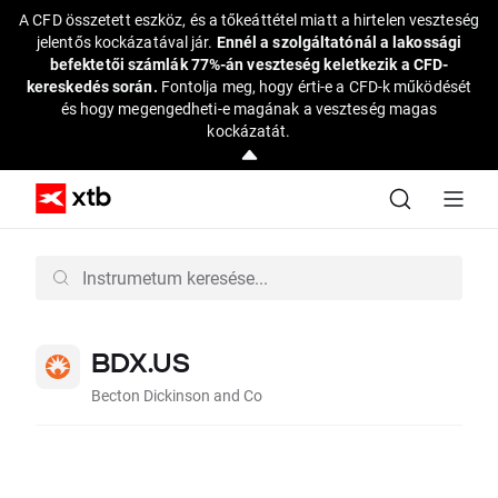
A CFD összetett eszköz, és a tőkeáttétel miatt a hirtelen veszteség
jelentős kockázatával jár.
Ennél a szolgáltatónál a lakossági
befektetői számlák 77%-án veszteség keletkezik a CFD-
kereskedés során.
Fontolja meg, hogy érti-e a CFD-k működését
és hogy megengedheti-e magának a veszteség magas
kockázatát.
BDX.US
Becton Dickinson and Co