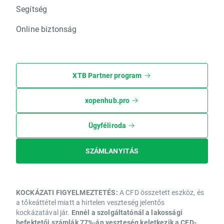
Segítség
Online biztonság
XTB Partner program
xopenhub.pro
Ügyféliroda
SZÁMLANYITÁS
KOCKÁZATI FIGYELMEZTETÉS:
A CFD összetett eszköz, és
a tőkeáttétel miatt a hirtelen veszteség jelentős
kockázatával jár.
Ennél a szolgáltatónál a lakossági
befektetői számlák 77%-án veszteség keletkezik a CFD-