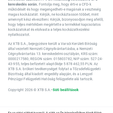
kereskedés során.
Fontolja meg, hogy érti-e a CFD-k
működését és hogy megengedheti-e magának a veszteség
magas kockázatát. Kérjük, ne kockáztasson többet, mint
amennyit kész elveszíteni. Kérjük, bizonyosodjon meg afelől,
hogy teljes mértékben megértette a termékkel kapcsolatos
kockázatokat és elolvasta a teljes kockázatkezelési
nyilatkozatot.
Az XTB S.A., bejegyzésre került a Varsói Kerületi Bíróság
által vezetett Nemzeti Cégnyilvántartásba, a Nemzeti
Cégnyilvántartás 13. kereskedelmi osztályán, KRS szám:
0000217580, REGON szám: 015803782, NIP szám: 527-24-
43-955, teljes befizetett alaptőkéje 5 878 462,55 PLN. Az
XTB S.A. brókeri tevékenységet folytat a Tőzsdefelügyeleti
Bizottság által kiadott engedély alapján, és a Lengyel
Pénzügyi Felügyeleti Hatóság felügyelete alá tartozik.
Copyright 2026 © XTB S.A.
•
Süti beállítások
Ez az oldal sütiket használ. A sütik az Ön böngészőjében tárolt fájlok,