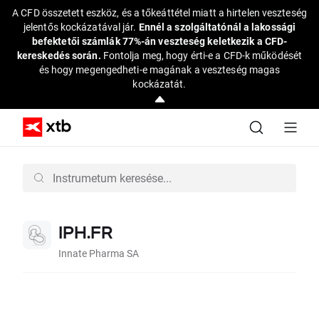
A CFD összetett eszköz, és a tőkeáttétel miatt a hirtelen veszteség
jelentős kockázatával jár.
Ennél a szolgáltatónál a lakossági
befektetői számlák 77%-án veszteség keletkezik a CFD-
kereskedés során.
Fontolja meg, hogy érti-e a CFD-k működését
és hogy megengedheti-e magának a veszteség magas
kockázatát.
IPH.FR
Innate Pharma SA