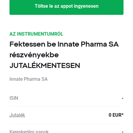
Töltse le az appot ingyenesen
AZ INSTRUMENTUMRÓL
Fektessen be Innate Pharma SA
részvényekbe
JUTALÉKMENTESEN
Innate Pharma SA
ISIN
-
Jutalék
0 EUR*
Kereskedési napok
-