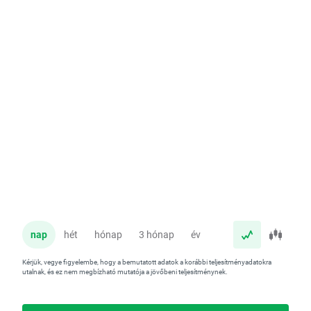
nap
hét
hónap
3 hónap
év
Kérjük, vegye figyelembe, hogy a bemutatott adatok a korábbi teljesítményadatokra
utalnak, és ez nem megbízható mutatója a jövőbeni teljesítménynek.