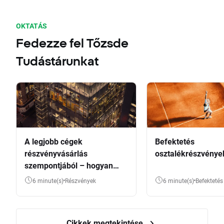
OKTATÁS
Fedezze fel Tőzsde
Tudástárunkat
A legjobb cégek
Befektetés
részvényvásárlás
osztalékrészvénye
szempontjából – hogyan
válasszunk?
6 minute(s)
Részvények
6 minute(s)
Befektetés
Cikkek megtekintése