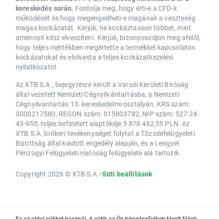
kereskedés során.
Fontolja meg, hogy érti-e a CFD-k
működését és hogy megengedheti-e magának a veszteség
magas kockázatát. Kérjük, ne kockáztasson többet, mint
amennyit kész elveszíteni. Kérjük, bizonyosodjon meg afelől,
hogy teljes mértékben megértette a termékkel kapcsolatos
kockázatokat és elolvasta a teljes kockázatkezelési
nyilatkozatot.
Az XTB S.A., bejegyzésre került a Varsói Kerületi Bíróság
által vezetett Nemzeti Cégnyilvántartásba, a Nemzeti
Cégnyilvántartás 13. kereskedelmi osztályán, KRS szám:
0000217580, REGON szám: 015803782, NIP szám: 527-24-
43-955, teljes befizetett alaptőkéje 5 878 462,55 PLN. Az
XTB S.A. brókeri tevékenységet folytat a Tőzsdefelügyeleti
Bizottság által kiadott engedély alapján, és a Lengyel
Pénzügyi Felügyeleti Hatóság felügyelete alá tartozik.
Copyright 2026 © XTB S.A.
•
Süti beállítások
Ez az oldal sütiket használ. A sütik az Ön böngészőjében tárolt fájlok,