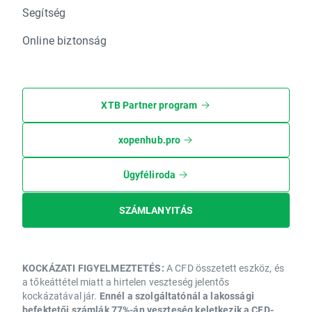
Segítség
Online biztonság
XTB Partner program
xopenhub.pro
Ügyféliroda
SZÁMLANYITÁS
KOCKÁZATI FIGYELMEZTETÉS:
A CFD összetett eszköz, és
a tőkeáttétel miatt a hirtelen veszteség jelentős
kockázatával jár.
Ennél a szolgáltatónál a lakossági
befektetői számlák 77%-án veszteség keletkezik a CFD-