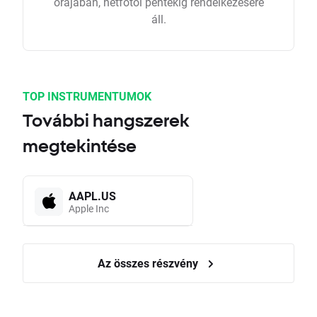
órájában, hétfőtől péntekig rendelkezésére
áll.
TOP INSTRUMENTUMOK
További hangszerek
megtekintése
AAPL.US
Apple Inc
Az összes részvény