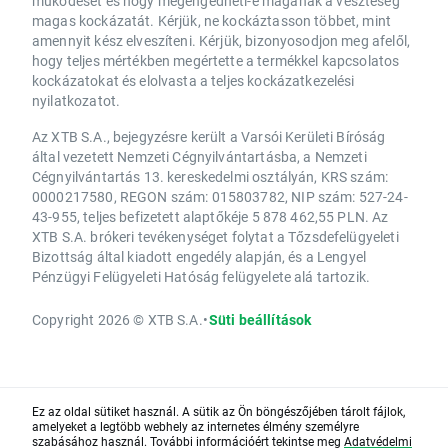
működését és hogy megengedheti-e magának a veszteség
magas kockázatát. Kérjük, ne kockáztasson többet, mint
amennyit kész elveszíteni. Kérjük, bizonyosodjon meg afelől,
hogy teljes mértékben megértette a termékkel kapcsolatos
kockázatokat és elolvasta a teljes kockázatkezelési
nyilatkozatot.
Az XTB S.A., bejegyzésre került a Varsói Kerületi Bíróság
által vezetett Nemzeti Cégnyilvántartásba, a Nemzeti
Cégnyilvántartás 13. kereskedelmi osztályán, KRS szám:
0000217580, REGON szám: 015803782, NIP szám: 527-24-
43-955, teljes befizetett alaptőkéje 5 878 462,55 PLN. Az
XTB S.A. brókeri tevékenységet folytat a Tőzsdefelügyeleti
Bizottság által kiadott engedély alapján, és a Lengyel
Pénzügyi Felügyeleti Hatóság felügyelete alá tartozik.
Copyright 2026 © XTB S.A.
•
Süti beállítások
Ez az oldal sütiket használ. A sütik az Ön böngészőjében tárolt fájlok,
amelyeket a legtöbb webhely az internetes élmény személyre
szabásához használ. További információért tekintse meg
Adatvédelmi