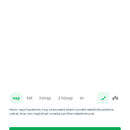
nap
hét
hónap
3 hónap
év
Kérjük, vegye figyelembe, hogy a bemutatott adatok a korábbi teljesítményadatokra
utalnak, és ez nem megbízható mutatója a jövőbeni teljesítménynek.