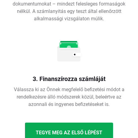
dokumentumokat – mindezt felesleges formaságok
nélkül. A számlanyitás egy teszt által ellenőrzött
alkalmassági vizsgálaton múlik.
3. Finanszírozza számláját
Válassza ki az Önnek megfelelő befizetési módot a
rendelkezésre álló módszerek közül, beleértve az
azonnali és ingyenes befizetéseket is.
TEGYE MEG AZ ELSŐ LÉPÉST