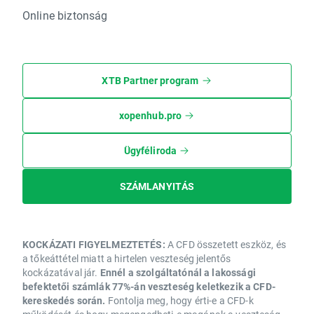
Online biztonság
XTB Partner program
xopenhub.pro
Ügyféliroda
SZÁMLANYITÁS
KOCKÁZATI FIGYELMEZTETÉS:
A CFD összetett eszköz, és
a tőkeáttétel miatt a hirtelen veszteség jelentős
kockázatával jár.
Ennél a szolgáltatónál a lakossági
befektetői számlák 77%-án veszteség keletkezik a CFD-
kereskedés során.
Fontolja meg, hogy érti-e a CFD-k