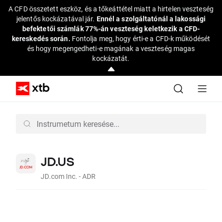
A CFD összetett eszköz, és a tőkeáttétel miatt a hirtelen veszteség
jelentős kockázatával jár.
Ennél a szolgáltatónál a lakossági
befektetői számlák 77%-án veszteség keletkezik a CFD-
kereskedés során.
Fontolja meg, hogy érti-e a CFD-k működését
és hogy megengedheti-e magának a veszteség magas
kockázatát.
JD.US
JD.com Inc. - ADR