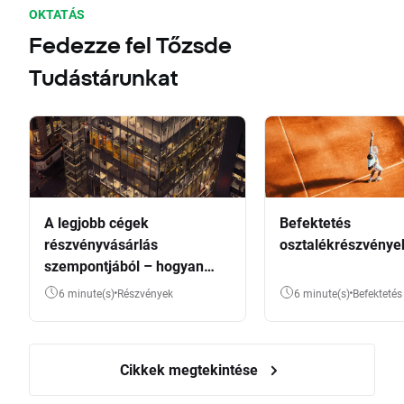
OKTATÁS
Fedezze fel Tőzsde
Tudástárunkat
A legjobb cégek
Befektetés
részvényvásárlás
osztalékrészvénye
szempontjából – hogyan
válasszunk?
6 minute(s)
Részvények
6 minute(s)
Befektetés
Cikkek megtekintése