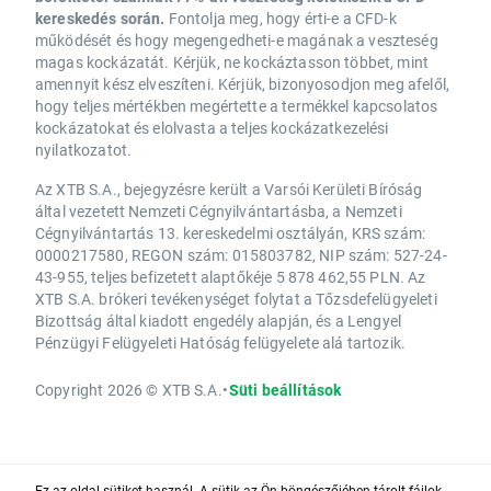
kereskedés során.
Fontolja meg, hogy érti-e a CFD-k
működését és hogy megengedheti-e magának a veszteség
magas kockázatát. Kérjük, ne kockáztasson többet, mint
amennyit kész elveszíteni. Kérjük, bizonyosodjon meg afelől,
hogy teljes mértékben megértette a termékkel kapcsolatos
kockázatokat és elolvasta a teljes kockázatkezelési
nyilatkozatot.
Az XTB S.A., bejegyzésre került a Varsói Kerületi Bíróság
által vezetett Nemzeti Cégnyilvántartásba, a Nemzeti
Cégnyilvántartás 13. kereskedelmi osztályán, KRS szám:
0000217580, REGON szám: 015803782, NIP szám: 527-24-
43-955, teljes befizetett alaptőkéje 5 878 462,55 PLN. Az
XTB S.A. brókeri tevékenységet folytat a Tőzsdefelügyeleti
Bizottság által kiadott engedély alapján, és a Lengyel
Pénzügyi Felügyeleti Hatóság felügyelete alá tartozik.
Copyright 2026 © XTB S.A.
•
Süti beállítások
Ez az oldal sütiket használ. A sütik az Ön böngészőjében tárolt fájlok,