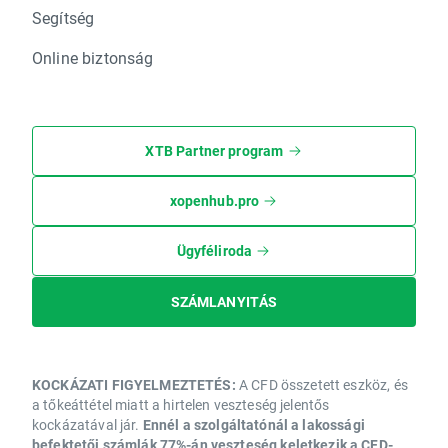
Segítség
Online biztonság
XTB Partner program
xopenhub.pro
Ügyféliroda
SZÁMLANYITÁS
KOCKÁZATI FIGYELMEZTETÉS:
A CFD összetett eszköz, és
a tőkeáttétel miatt a hirtelen veszteség jelentős
kockázatával jár.
Ennél a szolgáltatónál a lakossági
befektetői számlák 77%-án veszteség keletkezik a CFD-