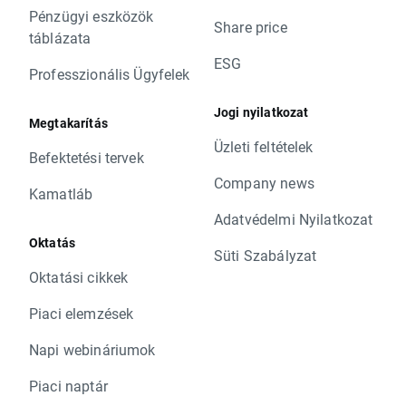
Pénzügyi eszközök
Share price
táblázata
ESG
Professzionális Ügyfelek
Jogi nyilatkozat
Megtakarítás
Üzleti feltételek
Befektetési tervek
Company news
Kamatláb
Adatvédelmi Nyilatkozat
Oktatás
Süti Szabályzat
Oktatási cikkek
Piaci elemzések
Napi webináriumok
Piaci naptár