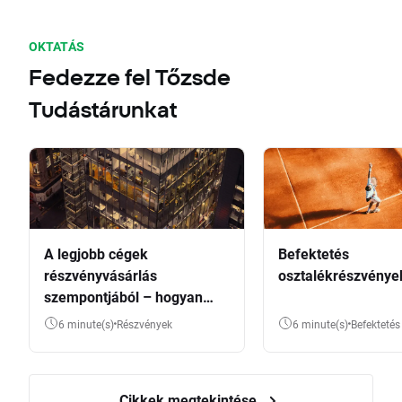
OKTATÁS
Fedezze fel Tőzsde
Tudástárunkat
A legjobb cégek
Befektetés
részvényvásárlás
osztalékrészvénye
szempontjából – hogyan
válasszunk?
6 minute(s)
Részvények
6 minute(s)
Befektetés
Cikkek megtekintése