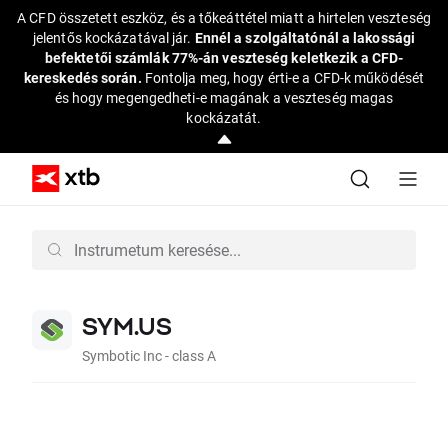
A CFD összetett eszköz, és a tőkeáttétel miatt a hirtelen veszteség
jelentős kockázatával jár.
Ennél a szolgáltatónál a lakossági
befektetői számlák 77%-án veszteség keletkezik a CFD-
kereskedés során.
Fontolja meg, hogy érti-e a CFD-k működését
és hogy megengedheti-e magának a veszteség magas
kockázatát.
SYM.US
Symbotic Inc - class A