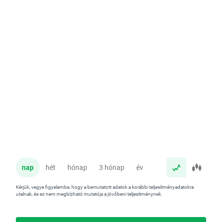
nap
hét
hónap
3 hónap
év
Kérjük, vegye figyelembe, hogy a bemutatott adatok a korábbi teljesítményadatokra
utalnak, és ez nem megbízható mutatója a jövőbeni teljesítménynek.