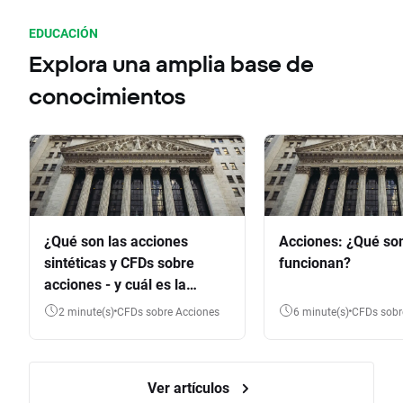
EDUCACIÓN
Explora una amplia base de
conocimientos
¿Qué son las acciones
Acciones: ¿Qué so
sintéticas y CFDs sobre
funcionan?
acciones - y cuál es la
diferencia?
2 minute(s)
CFDs sobre Acciones
6 minute(s)
CFDs sob
Ver artículos