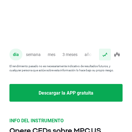
dia
semana
mes
3 meses
año
El rendimiento pasado no es necesariamente indicativo de resultados futuros, y
cualquier persona que actúe sobre esta información lo hace bajo su propio riesgo.
Descargar la APP gratuita
INFO DEL INSTRUMENTO
Opere CFDs sobre MPC.US