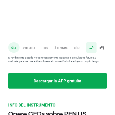
dia
semana
mes
3 meses
año
El rendimiento pasado no es necesariamente indicativo de resultados futuros, y
cualquier persona que actúe sobre esta información lo hace bajo su propio riesgo.
Descargar la APP gratuita
INFO DEL INSTRUMENTO
Opere CFDs sobre PEN.US