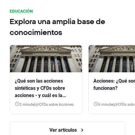
EDUCACIÓN
Explora una amplia base de
conocimientos
¿Qué son las acciones
Acciones: ¿Qué so
sintéticas y CFDs sobre
funcionan?
acciones - y cuál es la
diferencia?
2 minute(s)
CFDs sobre Acciones
6 minute(s)
CFDs sob
Ver artículos