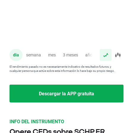
dia
semana
mes
3 meses
año
El rendimiento pasado no es necesariamente indicativo de resultados futuros, y
cualquier persona que actúe sobre esta información lo hace bajo su propio riesgo.
Descargar la APP gratuita
INFO DEL INSTRUMENTO
Opere CFDs sobre SCHP.FR