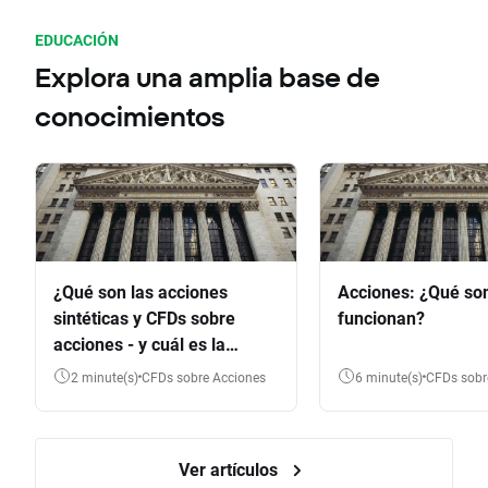
EDUCACIÓN
Explora una amplia base de
conocimientos
¿Qué son las acciones
Acciones: ¿Qué so
sintéticas y CFDs sobre
funcionan?
acciones - y cuál es la
diferencia?
2 minute(s)
CFDs sobre Acciones
6 minute(s)
CFDs sob
Ver artículos