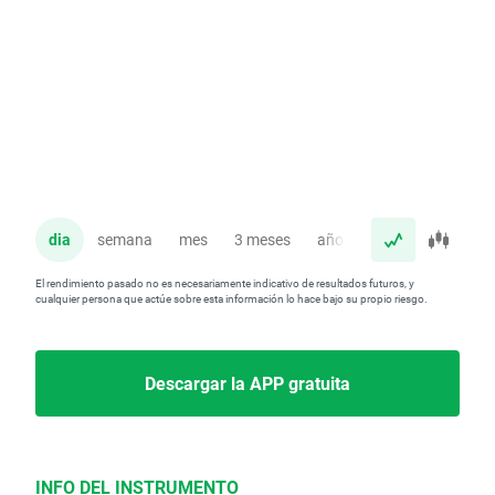
dia
semana
mes
3 meses
año
El rendimiento pasado no es necesariamente indicativo de resultados futuros, y
cualquier persona que actúe sobre esta información lo hace bajo su propio riesgo.
Descargar la APP gratuita
INFO DEL INSTRUMENTO