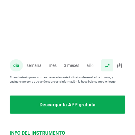
dia
semana
mes
3 meses
año
El rendimiento pasado no es necesariamente indicativo de resultados futuros, y
cualquier persona que actúe sobre esta información lo hace bajo su propio riesgo.
Descargar la APP gratuita
INFO DEL INSTRUMENTO