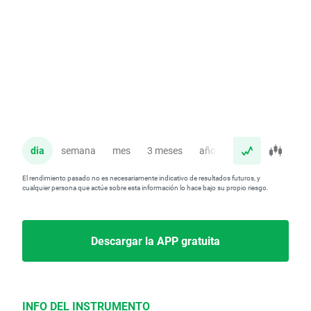
dia
semana
mes
3 meses
año
El rendimiento pasado no es necesariamente indicativo de resultados futuros, y
cualquier persona que actúe sobre esta información lo hace bajo su propio riesgo.
Descargar la APP gratuita
INFO DEL INSTRUMENTO