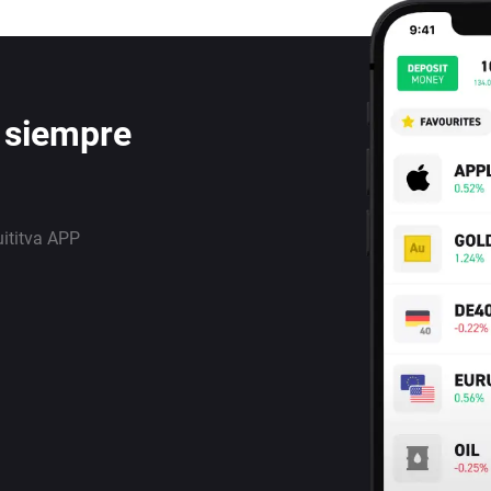
 siempre
uititva APP