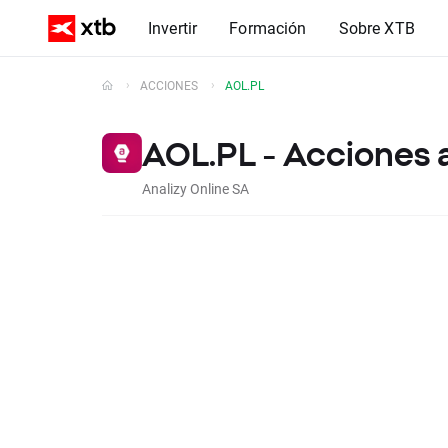
Invertir
Formación
Sobre XTB
ACCIONES
AOL.PL
AOL.PL - Acciones 
Analizy Online SA