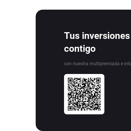
Tus inversiones
contigo
con nuestra multipremiada e int