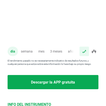
dia
semana
mes
3 meses
año
El rendimiento pasado no es necesariamente indicativo de resultados futuros, y
cualquier persona que actúe sobre esta información lo hace bajo su propio riesgo.
Descargar la APP gratuita
INFO DEL INSTRUMENTO