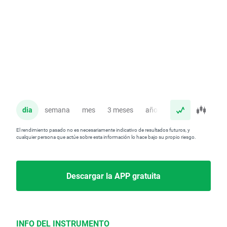
dia
semana
mes
3 meses
año
El rendimiento pasado no es necesariamente indicativo de resultados futuros, y
cualquier persona que actúe sobre esta información lo hace bajo su propio riesgo.
Descargar la APP gratuita
INFO DEL INSTRUMENTO