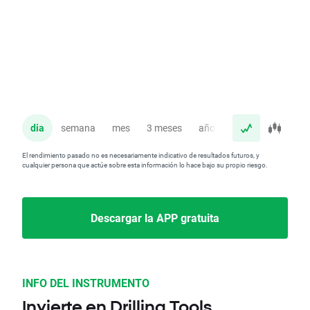
dia
semana
mes
3 meses
año
El rendimiento pasado no es necesariamente indicativo de resultados futuros, y
cualquier persona que actúe sobre esta información lo hace bajo su propio riesgo.
Descargar la APP gratuita
INFO DEL INSTRUMENTO
Invierte en Drilling Tools