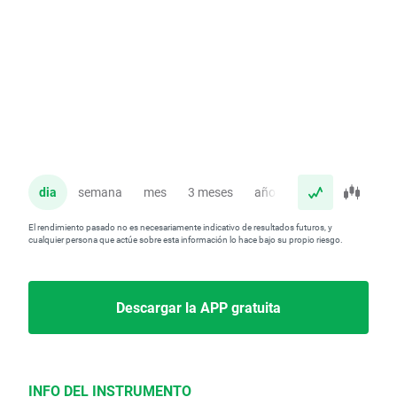
dia
semana
mes
3 meses
año
El rendimiento pasado no es necesariamente indicativo de resultados futuros, y
cualquier persona que actúe sobre esta información lo hace bajo su propio riesgo.
Descargar la APP gratuita
INFO DEL INSTRUMENTO