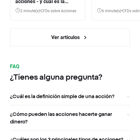
acciones - y cuál es la
diferencia?
2 minute(s)
CFDs sobre Acciones
6 minute(s)
CFDs sob
Ver artículos
FAQ
¿Tienes alguna pregunta?
¿Cuál es la definición simple de una acción?
¿Cómo pueden las acciones hacerte ganar
dinero?
¿Cuáles son los 3 principales tipos de acciones?