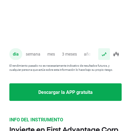
dia
semana
mes
3 meses
año
El rendimiento pasado no es necesariamente indicativo de resultados futuros, y
cualquier persona que actúe sobre esta información lo hace bajo su propio riesgo.
Descargar la APP gratuita
INFO DEL INSTRUMENTO
Invierte en First Advantage Corp