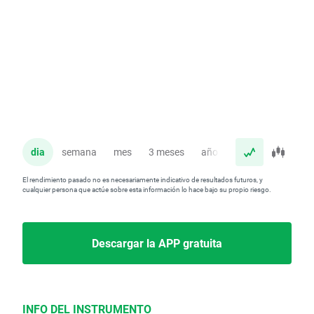
dia
semana
mes
3 meses
año
El rendimiento pasado no es necesariamente indicativo de resultados futuros, y
cualquier persona que actúe sobre esta información lo hace bajo su propio riesgo.
Descargar la APP gratuita
INFO DEL INSTRUMENTO