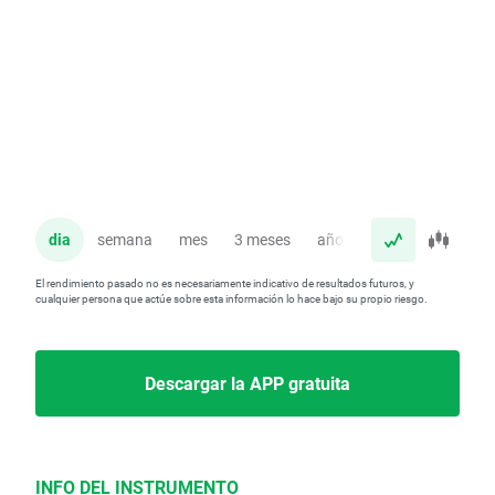
dia
semana
mes
3 meses
año
El rendimiento pasado no es necesariamente indicativo de resultados futuros, y
cualquier persona que actúe sobre esta información lo hace bajo su propio riesgo.
Descargar la APP gratuita
INFO DEL INSTRUMENTO