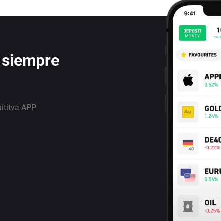
 siempre
uititva APP