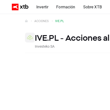
Invertir
Formación
Sobre XTB
ACCIONES
IVE.PL
IVE.PL - Acciones a
Investeko SA