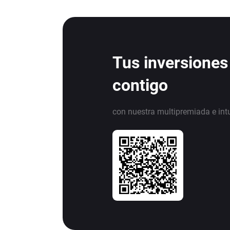
Tus inversiones
contigo
con nuestra multipremiada e int