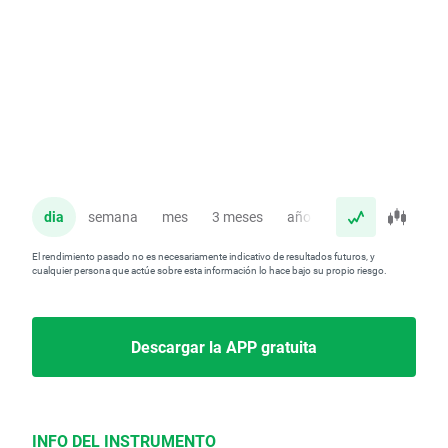
dia
semana
mes
3 meses
año
El rendimiento pasado no es necesariamente indicativo de resultados futuros, y
cualquier persona que actúe sobre esta información lo hace bajo su propio riesgo.
Descargar la APP gratuita
INFO DEL INSTRUMENTO