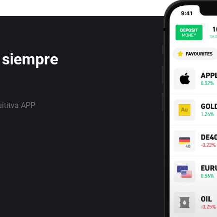
 siempre
uititva APP