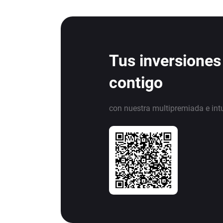
Tus inversiones
contigo
con nuestra multipremiada e int