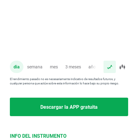
dia
semana
mes
3 meses
año
El rendimiento pasado no es necesariamente indicativo de resultados futuros, y
cualquier persona que actúe sobre esta información lo hace bajo su propio riesgo.
Descargar la APP gratuita
INFO DEL INSTRUMENTO