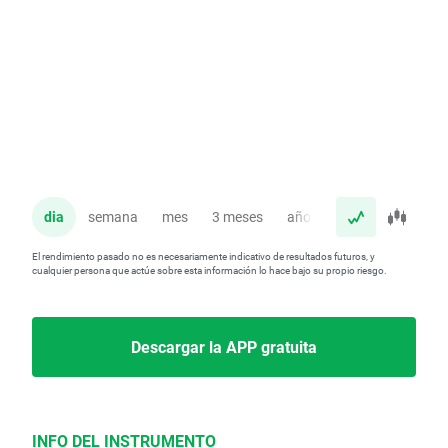
dia
semana
mes
3 meses
año
El rendimiento pasado no es necesariamente indicativo de resultados futuros, y
cualquier persona que actúe sobre esta información lo hace bajo su propio riesgo.
Descargar la APP gratuita
INFO DEL INSTRUMENTO