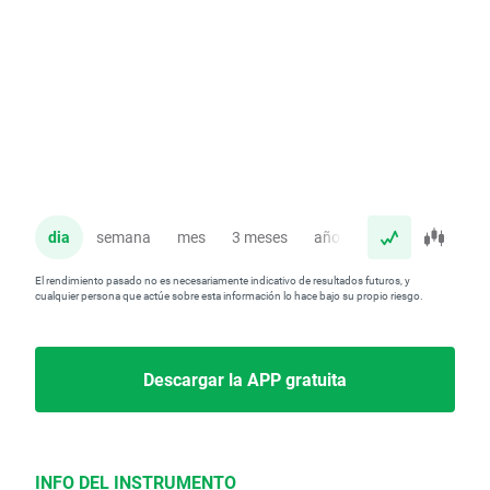
dia
semana
mes
3 meses
año
El rendimiento pasado no es necesariamente indicativo de resultados futuros, y
cualquier persona que actúe sobre esta información lo hace bajo su propio riesgo.
Descargar la APP gratuita
INFO DEL INSTRUMENTO