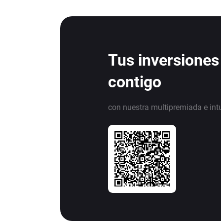
Tus inversiones
contigo
con nuestra multipremiada e int