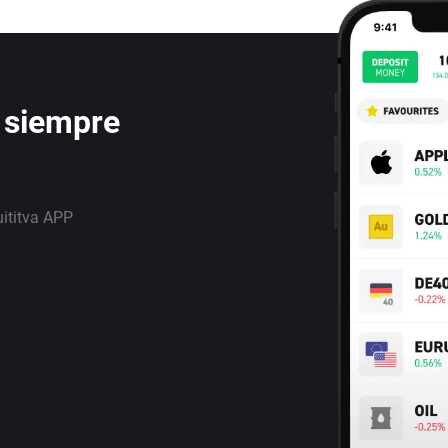
 siempre
uititva APP