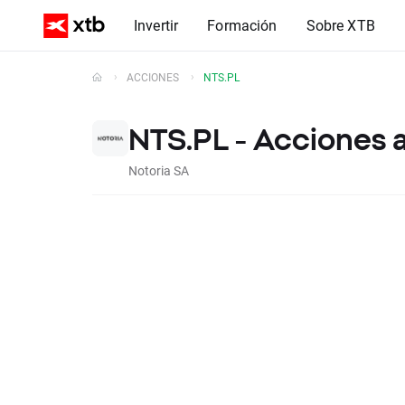
Invertir
Formación
Sobre XTB
ACCIONES
NTS.PL
NTS.PL - Acciones 
Notoria SA