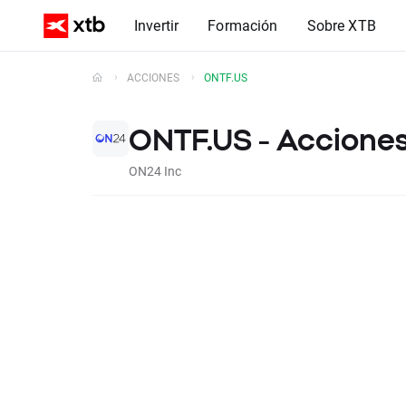
Invertir
Formación
Sobre XTB
ACCIONES
ONTF.US
ONTF.US - Acciones
ON24 Inc