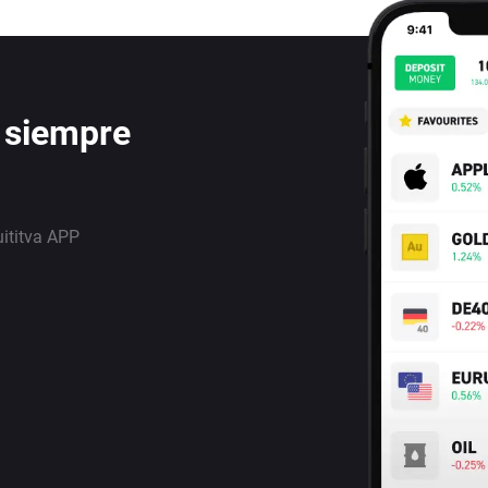
 siempre
uititva APP