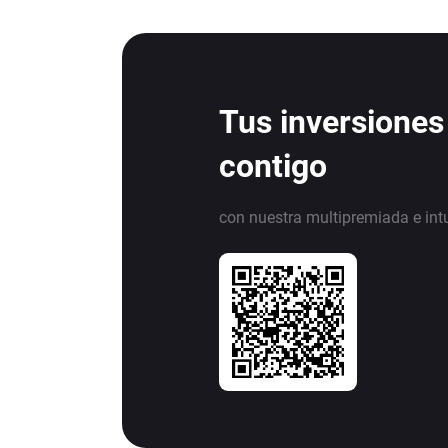
Tus inversiones
contigo
con nuestra multipremiada e int