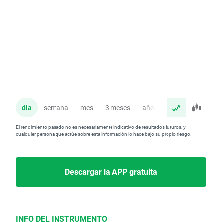
dia
semana
mes
3 meses
año
El rendimiento pasado no es necesariamente indicativo de resultados futuros, y
cualquier persona que actúe sobre esta información lo hace bajo su propio riesgo.
Descargar la APP gratuita
INFO DEL INSTRUMENTO