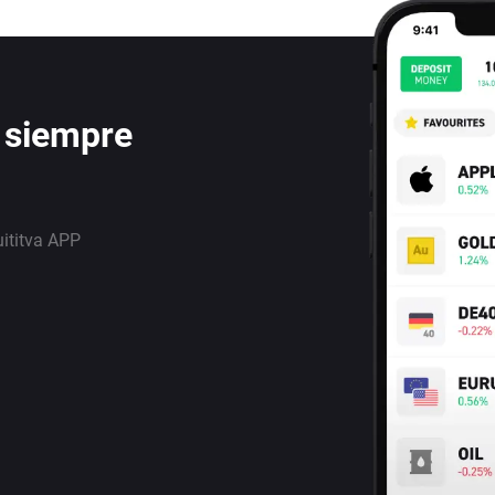
 siempre
uititva APP