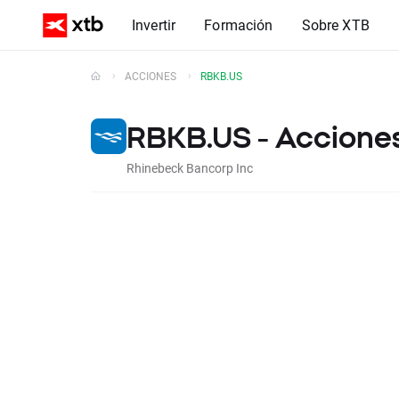
Invertir
Formación
Sobre XTB
ACCIONES
RBKB.US
RBKB.US - Acciones
Rhinebeck Bancorp Inc