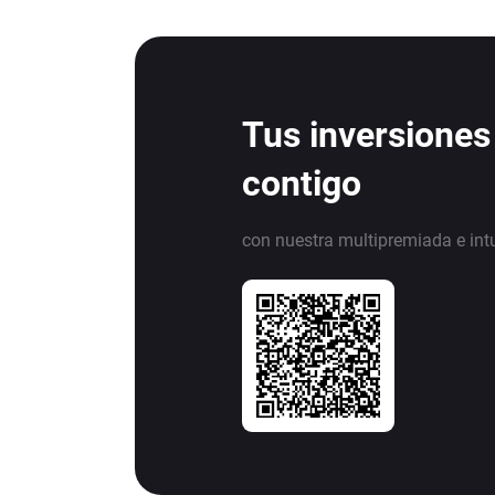
Tus inversiones
contigo
con nuestra multipremiada e int