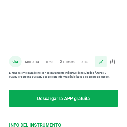
dia
semana
mes
3 meses
año
El rendimiento pasado no es necesariamente indicativo de resultados futuros, y
cualquier persona que actúe sobre esta información lo hace bajo su propio riesgo.
Descargar la APP gratuita
INFO DEL INSTRUMENTO