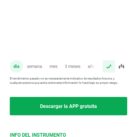
dia
semana
mes
3 meses
año
El rendimiento pasado no es necesariamente indicativo de resultados futuros, y
cualquier persona que actúe sobre esta información lo hace bajo su propio riesgo.
Descargar la APP gratuita
INFO DEL INSTRUMENTO