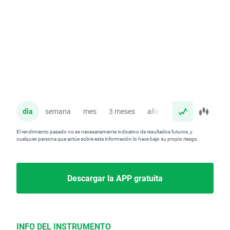
dia
semana
mes
3 meses
año
El rendimiento pasado no es necesariamente indicativo de resultados futuros, y
cualquier persona que actúe sobre esta información lo hace bajo su propio riesgo.
Descargar la APP gratuita
INFO DEL INSTRUMENTO