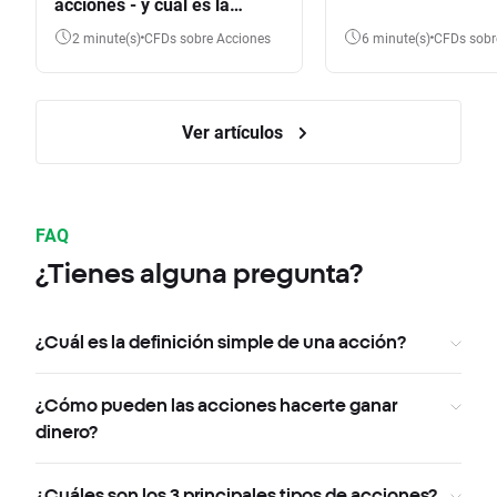
acciones - y cuál es la
diferencia?
2 minute(s)
CFDs sobre Acciones
6 minute(s)
CFDs sob
Ver artículos
FAQ
¿Tienes alguna pregunta?
¿Cuál es la definición simple de una acción?
¿Cómo pueden las acciones hacerte ganar
dinero?
¿Cuáles son los 3 principales tipos de acciones?