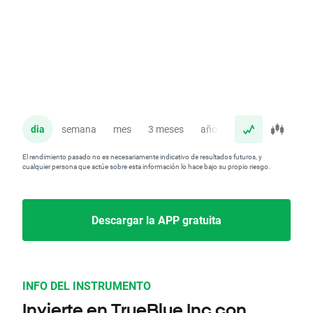
dia
semana
mes
3 meses
año
El rendimiento pasado no es necesariamente indicativo de resultados futuros, y
cualquier persona que actúe sobre esta información lo hace bajo su propio riesgo.
Descargar la APP gratuita
INFO DEL INSTRUMENTO
Invierte en TrueBlue Inc con