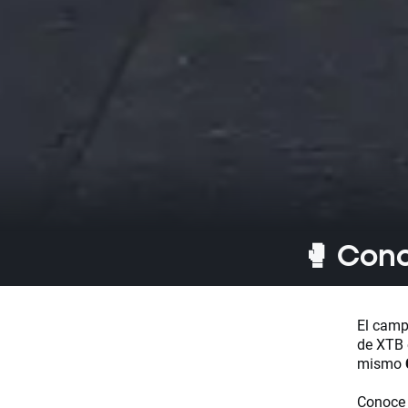
🥊​ Con
El camp
de XTB 
mismo
Conoce 