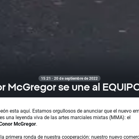
15:21 · 20 de septiembre de 2022
or McGregor se une al EQUIP
eón esta aquí. Estamos orgullosos de anunciar que el nuevo e
es una leyenda viva de las artes marciales mixtas (MMA): el
Conor McGregor
.
la primera ronda de nuestra cooperación: nuestro nuevo comerci