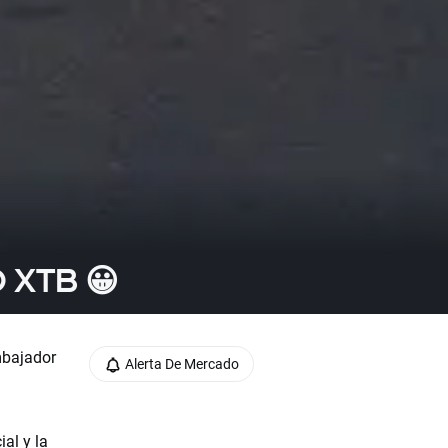
O XTB 😀
mbajador
Alerta De Mercado
al y la