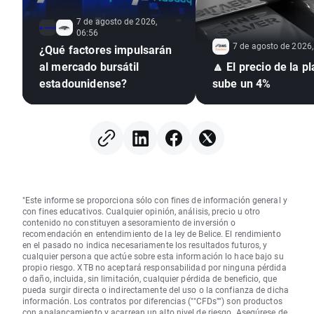
7 de agosto de 2026,
06:56
7 de agosto de 2026,
¿Qué factores impulsarán
al mercado bursátil
🔼 El precio de la pl
estadounidense?
sube un 4%
"Este informe se proporciona sólo con fines de información general y
con fines educativos. Cualquier opinión, análisis, precio u otro
contenido no constituyen asesoramiento de inversión o
recomendación en entendimiento de la ley de Belice. El rendimiento
en el pasado no indica necesariamente los resultados futuros, y
cualquier persona que actúe sobre esta información lo hace bajo su
propio riesgo. XTB no aceptará responsabilidad por ninguna pérdida
o daño, incluida, sin limitación, cualquier pérdida de beneficio, que
pueda surgir directa o indirectamente del uso o la confianza de dicha
información. Los contratos por diferencias (""CFDs"") son productos
con apalancamiento y acarrean un alto nivel de riesgo. Asegúrese de