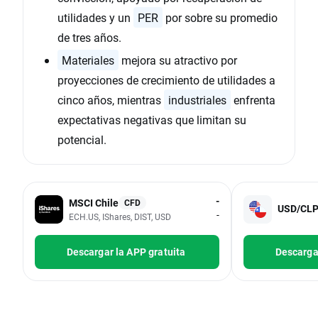
utilidades y un
PER
por sobre su promedio
de tres años.
Materiales
mejora su atractivo por
proyecciones de crecimiento de utilidades a
cinco años, mientras
industriales
enfrenta
expectativas negativas que limitan su
potencial.
-
MSCI Chile
CFD
USD/CL
-
ECH.US, IShares, DIST, USD
Descargar la APP gratuita
Descargar