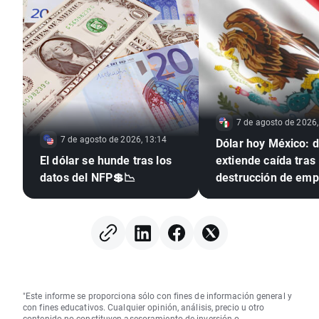
7 de agosto de 2026,
7 de agosto de 2026, 13:14
Dólar hoy México: d
El dólar se hunde tras los
extiende caída tras
datos del NFP💲📉
destrucción de emp
EE. UU. e inflación
mexicana en mínim
seis años
"Este informe se proporciona sólo con fines de información general y
con fines educativos. Cualquier opinión, análisis, precio u otro
contenido no constituyen asesoramiento de inversión o