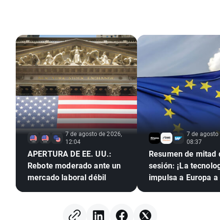
7 de agosto de 2026,
7 de agosto
12:04
08:37
APERTURA DE EE. UU.:
Resumen de mitad 
Rebote moderado ante un
sesión: ¡La tecnolo
mercado laboral débil
impulsa a Europa a
máximos históricos