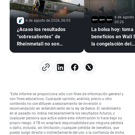
6 de agosto
6 de agosto de 2026, 06:05
03:26
¿Acaso los resultados
La bolsa hoy: toma de
“sobresalientes” de
beneficios en Wall 
Rheinmetall no son
la congelación del
suficientes para los
mercado de divisas
inversores?
"Este informe se proporciona sólo con fines de información general y
con fines educativos. Cualquier opinión, análisis, precio u otro
contenido no constituyen asesoramiento de inversión o
recomendación en entendimiento de la ley de Belice. El rendimiento
en el pasado no indica necesariamente los resultados futuros, y
cualquier persona que actúe sobre esta información lo hace bajo su
propio riesgo. XTB no aceptará responsabilidad por ninguna pérdida
o daño, incluida, sin limitación, cualquier pérdida de beneficio, que
pueda surgir directa o indirectamente del uso o la confianza de dicha