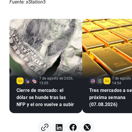
Fuente: xStation5
7 de agosto de 2026,
7 de agosto
15:05
14:54
Cierre de mercado: el
Tres mercados a seg
dólar se hunde tras las
próxima semana
NFP y el oro vuelve a subir
(07.08.2026)