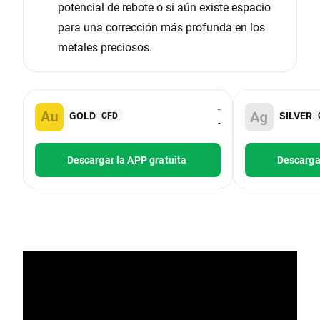
potencial de rebote o si aún existe espacio
para una corrección más profunda en los
metales preciosos.
-
GOLD
SILVER
CFD
-
Descargar la APP gratuita
Descargar