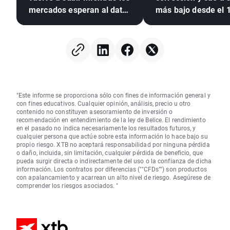
mercados esperan al dato
más bajo desde el 
de empleo de EEUU
julio 🚩 La sequía, E
el mar Negro, en el
"Este informe se proporciona sólo con fines de información general y
con fines educativos. Cualquier opinión, análisis, precio u otro
contenido no constituyen asesoramiento de inversión o
recomendación en entendimiento de la ley de Belice. El rendimiento
en el pasado no indica necesariamente los resultados futuros, y
cualquier persona que actúe sobre esta información lo hace bajo su
propio riesgo. XTB no aceptará responsabilidad por ninguna pérdida
o daño, incluida, sin limitación, cualquier pérdida de beneficio, que
pueda surgir directa o indirectamente del uso o la confianza de dicha
información. Los contratos por diferencias (""CFDs"") son productos
con apalancamiento y acarrean un alto nivel de riesgo. Asegúrese de
comprender los riesgos asociados. "