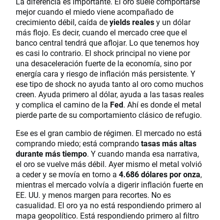
La diferencia es importante. El oro suele comportarse
mejor cuando el miedo viene acompañado de
crecimiento débil, caída de
yields reales
y un dólar
más flojo. Es decir, cuando el mercado cree que el
banco central tendrá que aflojar. Lo que tenemos hoy
es casi lo contrario. El shock principal no viene por
una desaceleración fuerte de la economía, sino por
energía cara y riesgo de inflación más persistente. Y
ese tipo de shock no ayuda tanto al oro como muchos
creen. Ayuda primero al dólar, ayuda a las tasas reales
y complica el camino de la
Fed
. Ahí es donde el metal
pierde parte de su comportamiento clásico de refugio.
Ese es el gran cambio de régimen. El mercado no está
comprando miedo; está comprando
tasas más altas
durante más tiempo
. Y cuando manda esa narrativa,
el oro se vuelve más débil. Ayer mismo el metal volvió
a ceder y se movía en torno a
4.686 dólares por onza
,
mientras el mercado volvía a digerir inflación fuerte en
EE. UU. y menos margen para recortes. No es
casualidad. El oro ya no está respondiendo primero al
mapa geopolítico. Está respondiendo primero al filtro