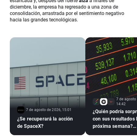
estancada y, después del fuerte
alza
a finales de
diciembre, la empresa ha regresado a una zona de
consolidación, arrastrada por el sentimiento negativo
hacia las grandes tecnológicas.
7 de agosto
14:42
7 de agosto de 2026, 15:01
¿Quién podría sorp
¿Se recuperará la acción
con sus resultados 
de SpaceX?
próxima semana?
(07.08.2026)