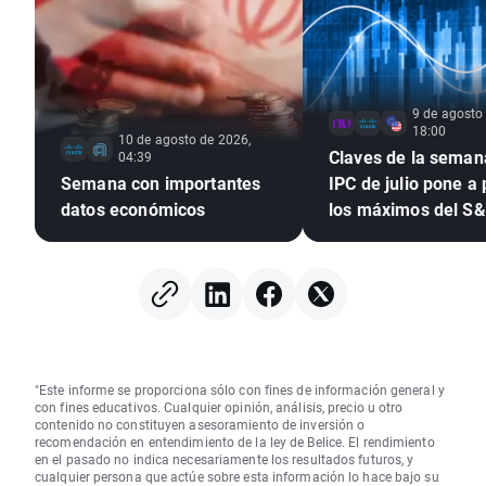
9 de agosto
18:00
10 de agosto de 2026,
Claves de la semana
04:39
Semana con importantes
IPC de julio pone a
datos económicos
los máximos del S
tras el empleo
"Este informe se proporciona sólo con fines de información general y
con fines educativos. Cualquier opinión, análisis, precio u otro
contenido no constituyen asesoramiento de inversión o
recomendación en entendimiento de la ley de Belice. El rendimiento
en el pasado no indica necesariamente los resultados futuros, y
cualquier persona que actúe sobre esta información lo hace bajo su