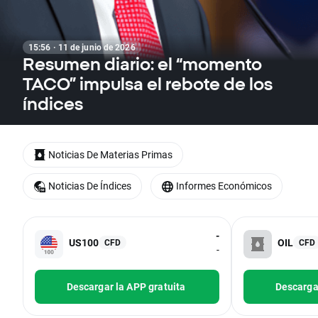
15:56 · 11 de junio de 2026
Resumen diario: el “momento
TACO” impulsa el rebote de los
índices
Noticias De Materias Primas
Noticias De Índices
Informes Económicos
-
US100
OIL
CFD
CFD
-
Descargar la APP gratuita
Descargar