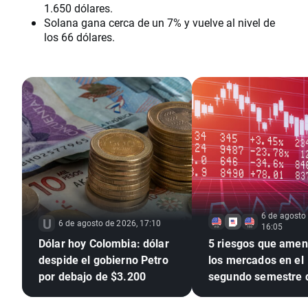
1.650 dólares.
Solana gana cerca de un 7% y vuelve al nivel de
los 66 dólares.
6 de agosto
6 de agosto de 2026, 17:10
16:05
Dólar hoy Colombia: dólar
5 riesgos que ame
despide el gobierno Petro
los mercados en el
por debajo de $3.200
segundo semestre 
2026