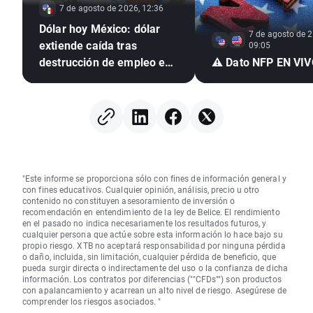
7 de agosto de 2026, 12:36
Dólar hoy México: dólar
7 de agosto de 2
extiende caída tras
09:05
destrucción de empleo en
⚠️ Dato NFP EN VI
EE. UU. e inflación
mexicana en mínimo de
seis años
"Este informe se proporciona sólo con fines de información general y
con fines educativos. Cualquier opinión, análisis, precio u otro
contenido no constituyen asesoramiento de inversión o
recomendación en entendimiento de la ley de Belice. El rendimiento
en el pasado no indica necesariamente los resultados futuros, y
cualquier persona que actúe sobre esta información lo hace bajo su
propio riesgo. XTB no aceptará responsabilidad por ninguna pérdida
o daño, incluida, sin limitación, cualquier pérdida de beneficio, que
pueda surgir directa o indirectamente del uso o la confianza de dicha
información. Los contratos por diferencias (""CFDs"") son productos
con apalancamiento y acarrean un alto nivel de riesgo. Asegúrese de
comprender los riesgos asociados. "