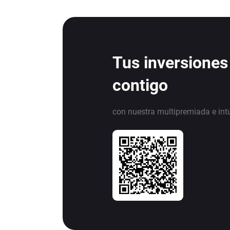
Tus inversiones
contigo
con nuestra multipremiada e int