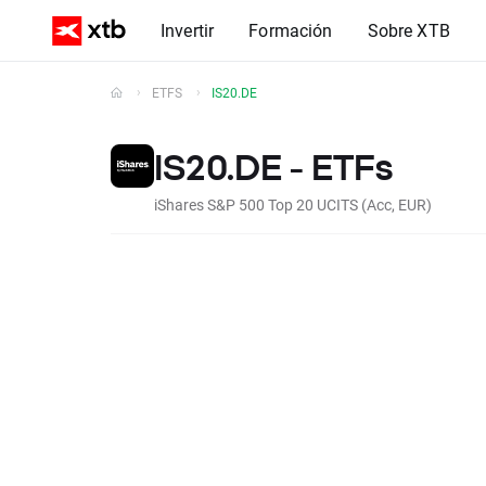
Invertir
Formación
Sobre XTB
ETFS
IS20.DE
IS20.DE - ETFs
iShares S&P 500 Top 20 UCITS (Acc, EUR)