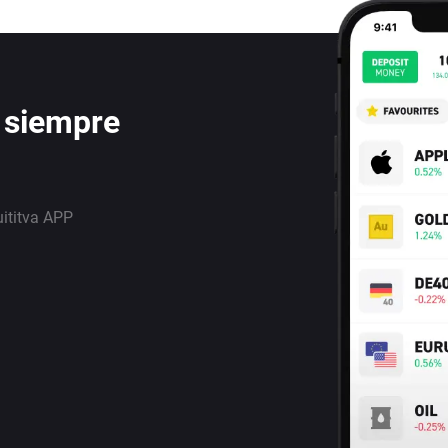
 siempre
uititva APP