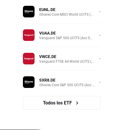
EUNL.DE
-
iShares Core MSCI World UCITS (Acc EUR)
VUAA.DE
-
Vanguard S&P 500 UCITS (Acc EUR)
VWCE.DE
-
Vanguard FTSE All-World UCITS (Acc EUR )
SXR8.DE
-
iShares Core S&P 500 UCITS (Acc EUR)
Todos los ETF